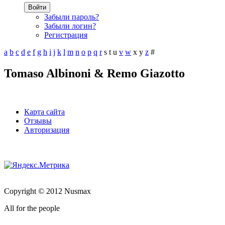
Войти
Забыли пароль?
Забыли логин?
Регистрация
a
b
c
d
e
f
g
h
i
j
k
l
m
n
o
p
q
r
s
t
u
v
w
x
y
z
#
Tomaso Albinoni & Remo Giazotto
Карта сайта
Отзывы
Авторизация
Copyright © 2012 Nusmax
All for the people