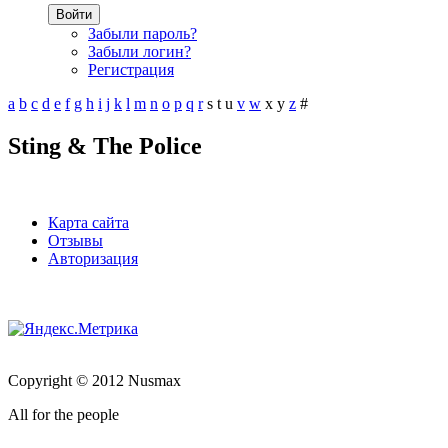
Войти
Забыли пароль?
Забыли логин?
Регистрация
a
b
c
d
e
f
g
h
i
j
k
l
m
n
o
p
q
r
s
t
u
v
w
x
y
z
#
Sting & The Police
Карта сайта
Отзывы
Авторизация
Copyright © 2012 Nusmax
All for the people