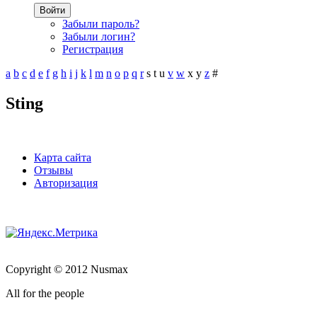
Войти
Забыли пароль?
Забыли логин?
Регистрация
a
b
c
d
e
f
g
h
i
j
k
l
m
n
o
p
q
r
s
t
u
v
w
x
y
z
#
Sting
Карта сайта
Отзывы
Авторизация
Copyright © 2012 Nusmax
All for the people