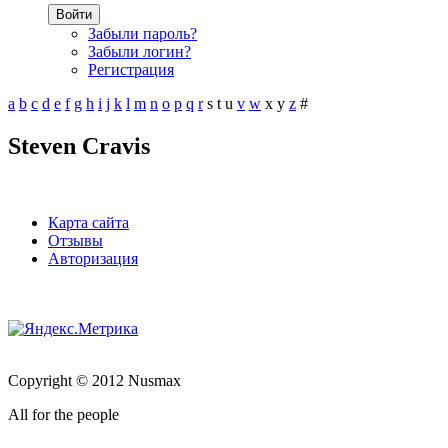
Войти
Забыли пароль?
Забыли логин?
Регистрация
a
b
c
d
e
f
g
h
i
j
k
l
m
n
o
p
q
r
s
t
u
v
w
x
y
z
#
Steven Cravis
Карта сайта
Отзывы
Авторизация
Copyright © 2012 Nusmax
All for the people