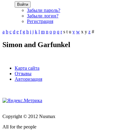
Войти
Забыли пароль?
Забыли логин?
Регистрация
a
b
c
d
e
f
g
h
i
j
k
l
m
n
o
p
q
r
s
t
u
v
w
x
y
z
#
Simon and Garfunkel
Карта сайта
Отзывы
Авторизация
Copyright © 2012 Nusmax
All for the people