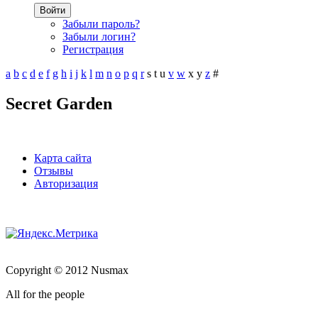
Войти
Забыли пароль?
Забыли логин?
Регистрация
a
b
c
d
e
f
g
h
i
j
k
l
m
n
o
p
q
r
s
t
u
v
w
x
y
z
#
Secret Garden
Карта сайта
Отзывы
Авторизация
Copyright © 2012 Nusmax
All for the people