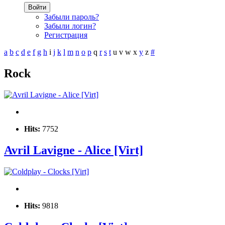
Войти
Забыли пароль?
Забыли логин?
Регистрация
a
b
c
d
e
f
g
h
i
j
k
l
m
n
o
p
q
r
s
t
u
v
w
x
y
z
#
Rock
Hits:
7752
Avril Lavigne - Alice [Virt]
Hits:
9818