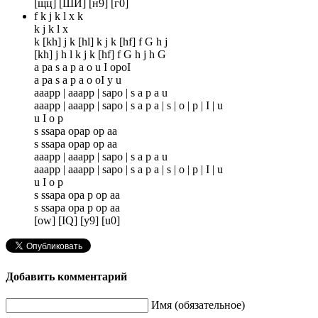
[щц] [ШЙ] [н9] [г0]
f k j k l x k
k j k l x
k [kh] j k [hl] k j k [hf] f G h j
[kh] j h l k j k [hf] f G h j h G
a pa s a p a o u I opoI
a pa s a p a o oI y u
aaapp | aaapp | sapo | s a p a u
aaapp | aaapp | sapo | s a p a | s | o | p | I | u
u I o p
s ssapa opap op aa
s ssapa opap op aa
aaapp | aaapp | sapo | s a p a u
aaapp | aaapp | sapo | s a p a | s | o | p | I | u
u I o p
s ssapa opa p op aa
s ssapa opa p op aa
[ow] [IQ] [y9] [u0]
Добавить комментарий
Имя (обязательное)