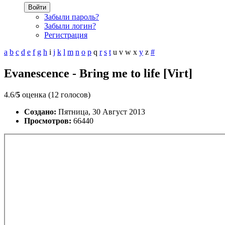
Войти
Забыли пароль?
Забыли логин?
Регистрация
a
b
c
d
e
f
g
h
i
j
k
l
m
n
o
p
q
r
s
t
u
v
w
x
y
z
#
Evanescence - Bring me to life [Virt]
4.6/
5
оценка (12 голосов)
Создано:
Пятница, 30 Август 2013
Просмотров:
66440