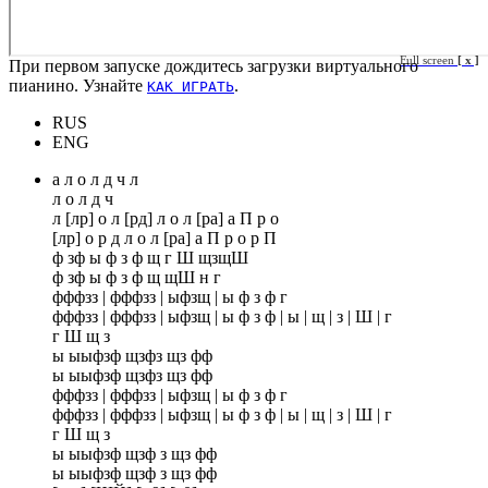
Full screen
[ x ]
При первом запуске дождитесь загрузки виртуального
пианино. Узнайте
.
КАК ИГРАТЬ
RUS
ENG
а л о л д ч л
л о л д ч
л [лр] о л [рд] л о л [ра] а П р о
[лр] о р д л о л [ра] а П р о р П
ф зф ы ф з ф щ г Ш щзщШ
ф зф ы ф з ф щ щШ н г
фффзз | фффзз | ыфзщ | ы ф з ф г
фффзз | фффзз | ыфзщ | ы ф з ф | ы | щ | з | Ш | г
г Ш щ з
ы ыыфзф щзфз щз фф
ы ыыфзф щзфз щз фф
фффзз | фффзз | ыфзщ | ы ф з ф г
фффзз | фффзз | ыфзщ | ы ф з ф | ы | щ | з | Ш | г
г Ш щ з
ы ыыфзф щзф з щз фф
ы ыыфзф щзф з щз фф