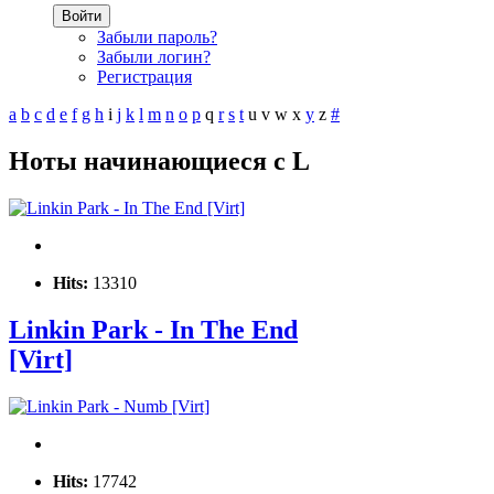
Войти
Забыли пароль?
Забыли логин?
Регистрация
a
b
c
d
e
f
g
h
i
j
k
l
m
n
o
p
q
r
s
t
u
v
w
x
y
z
#
Ноты начинающиеся с L
Hits:
13310
Linkin Park - In The End
[Virt]
Hits:
17742