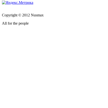
Copyright © 2012 Nusmax
All for the people