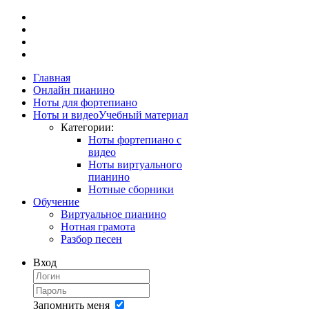
Главная
Онлайн пианино
Ноты для фортепиано
Ноты и видео
Учебный материал
Категории:
Ноты фортепиано с
видео
Ноты виртуального
пианино
Нотные сборники
Обучение
Виртуальное пианино
Нотная грамота
Разбор песен
Вход
Запомнить меня