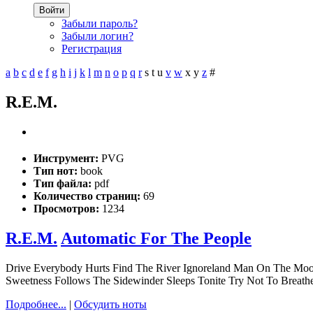
Войти
Забыли пароль?
Забыли логин?
Регистрация
a
b
c
d
e
f
g
h
i
j
k
l
m
n
o
p
q
r
s
t
u
v
w
x
y
z
#
R.E.M.
Инструмент:
PVG
Тип нот:
book
Тип файла:
pdf
Количество страниц:
69
Просмотров:
1234
R.E.M.
Automatic For The People
Drive Everybody Hurts Find The River Ignoreland Man On The Moo
Sweetness Follows The Sidewinder Sleeps Tonite Try Not To Breath
Подробнее...
|
Обсудить ноты