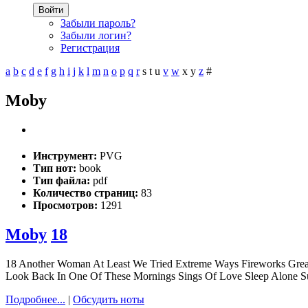
Войти
Забыли пароль?
Забыли логин?
Регистрация
a
b
c
d
e
f
g
h
i
j
k
l
m
n
o
p
q
r
s
t
u
v
w
x
y
z
#
Moby
Инструмент:
PVG
Тип нот:
book
Тип файла:
pdf
Количество страниц:
83
Просмотров:
1291
Moby
18
18 Another Woman At Least We Tried Extreme Ways Fireworks Great
Look Back In One Of These Mornings Sings Of Love Sleep Alone S
Подробнее...
|
Обсудить ноты