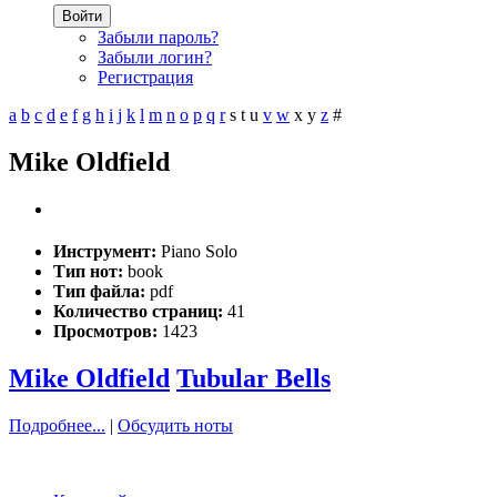
Войти
Забыли пароль?
Забыли логин?
Регистрация
a
b
c
d
e
f
g
h
i
j
k
l
m
n
o
p
q
r
s
t
u
v
w
x
y
z
#
Mike Oldfield
Инструмент:
Piano Solo
Тип нот:
book
Тип файла:
pdf
Количество страниц:
41
Просмотров:
1423
Mike Oldfield
Tubular Bells
Подробнее...
|
Обсудить ноты