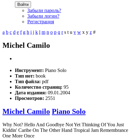
Войти
Забыли пароль?
Забыли логин?
Регистрация
a
b
c
d
e
f
g
h
i
j
k
l
m
n
o
p
q
r
s
t
u
v
w
x
y
z
#
Michel Camilo
Инструмент:
Piano Solo
Тип нот:
book
Тип файла:
pdf
Количество страниц:
95
Дата издания:
09.01.2004
Просмотров:
2551
Michel Camilo
Piano Solo
Why Not? Hello And Goodbye Not Yet Thinking Of You Just
Kiddin' Caribe On The Other Hand Tropical Jam Remembrance
One More Once