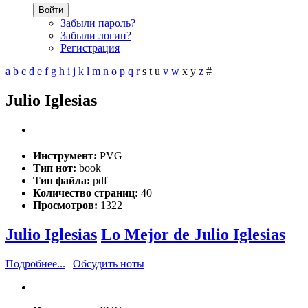
Войти
Забыли пароль?
Забыли логин?
Регистрация
a
b
c
d
e
f
g
h
i
j
k
l
m
n
o
p
q
r
s
t
u
v
w
x
y
z
#
Julio Iglesias
Инструмент:
PVG
Тип нот:
book
Тип файла:
pdf
Количество страниц:
40
Просмотров:
1322
Julio Iglesias
Lo Mejor de Julio Iglesias
Подробнее...
|
Обсудить ноты