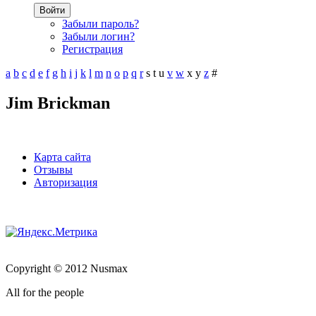
Войти
Забыли пароль?
Забыли логин?
Регистрация
a
b
c
d
e
f
g
h
i
j
k
l
m
n
o
p
q
r
s
t
u
v
w
x
y
z
#
Jim Brickman
Карта сайта
Отзывы
Авторизация
Copyright © 2012 Nusmax
All for the people