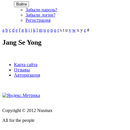
Войти
Забыли пароль?
Забыли логин?
Регистрация
a
b
c
d
e
f
g
h
i
j
k
l
m
n
o
p
q
r
s
t
u
v
w
x
y
z
#
Jang Se Yong
Карта сайта
Отзывы
Авторизация
Copyright © 2012 Nusmax
All for the people