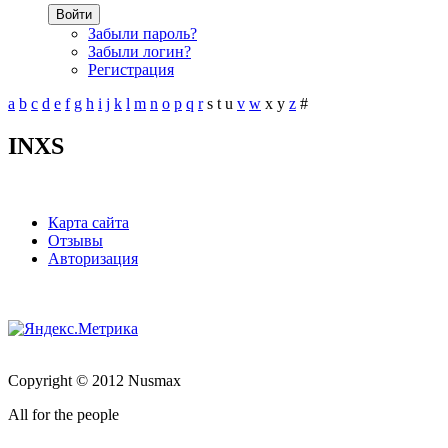
Войти
Забыли пароль?
Забыли логин?
Регистрация
a
b
c
d
e
f
g
h
i
j
k
l
m
n
o
p
q
r
s
t
u
v
w
x
y
z
#
INXS
Карта сайта
Отзывы
Авторизация
Copyright © 2012 Nusmax
All for the people