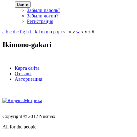
Войти
Забыли пароль?
Забыли логин?
Регистрация
a
b
c
d
e
f
g
h
i
j
k
l
m
n
o
p
q
r
s
t
u
v
w
x
y
z
#
Ikimono-gakari
Карта сайта
Отзывы
Авторизация
Copyright © 2012 Nusmax
All for the people