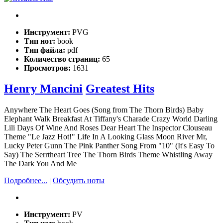
Инструмент:
PVG
Тип нот:
book
Тип файла:
pdf
Количество страниц:
65
Просмотров:
1631
Henry Mancini
Greatest Hits
Anywhere The Heart Goes (Song from The Thorn Birds) Baby
Elephant Walk Breakfast At Tiffany's Charade Crazy World Darling
Lili Days Of Wine And Roses Dear Heart The Inspector Clouseau
Theme "Le Jazz Hot!" Life In A Looking Glass Moon River Mr,
Lucky Peter Gunn The Pink Panther Song From "10" (It's Easy To
Say) The Serrtheart Tree The Thorn Birds Theme Whistling Away
The Dark You And Me
Подробнее...
|
Обсудить ноты
Инструмент:
PV