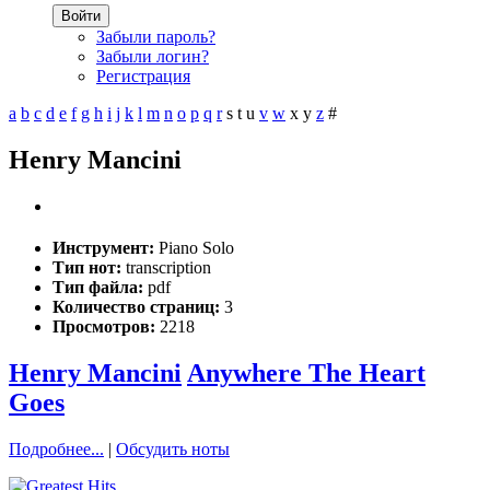
Войти
Забыли пароль?
Забыли логин?
Регистрация
a
b
c
d
e
f
g
h
i
j
k
l
m
n
o
p
q
r
s
t
u
v
w
x
y
z
#
Henry Mancini
Инструмент:
Piano Solo
Тип нот:
transcription
Тип файла:
pdf
Количество страниц:
3
Просмотров:
2218
Henry Mancini
Anywhere The Heart
Goes
Подробнее...
|
Обсудить ноты