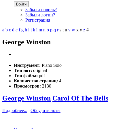
Войти
Забыли пароль?
Забыли логин?
Регистрация
a
b
c
d
e
f
g
h
i
j
k
l
m
n
o
p
q
r
s
t
u
v
w
x
y
z
#
George Winston
Инструмент:
Piano Solo
Тип нот:
original
Тип файла:
pdf
Количество страниц:
4
Просмотров:
2130
George Winston
Carol Of The Bells
Подробнее...
|
Обсудить ноты