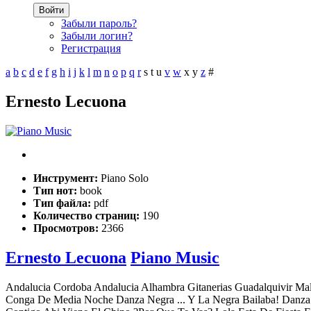
Войти
Забыли пароль?
Забыли логин?
Регистрация
a
b
c
d
e
f
g
h
i
j
k
l
m
n
o
p
q
r
s
t
u
v
w
x
y
z
#
Ernesto Lecuona
Инструмент:
Piano Solo
Тип нот:
book
Тип файла:
pdf
Количество страниц:
190
Просмотров:
2366
Ernesto Lecuona
Piano Music
Andalucia Cordoba Andalucia Alhambra Gitanerias Guadalquivir Ma
Conga De Media Noche Danza Negra ... Y La Negra Bailaba! Dan