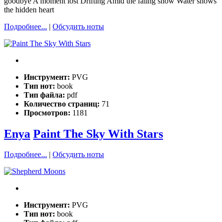
goodbye A moment lost Drifting Amid the faling snow Water shows
the hidden heart
Подробнее...
|
Обсудить ноты
Инструмент:
PVG
Тип нот:
book
Тип файла:
pdf
Количество страниц:
71
Просмотров:
1181
Enya
Paint The Sky With Stars
Подробнее...
|
Обсудить ноты
Инструмент:
PVG
Тип нот:
book