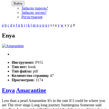
Войти
Забыли пароль?
Забыли логин?
Регистрация
a
b
c
d
e
f
g
h
i
j
k
l
m
n
o
p
q
r
s
t
u
v
w
x
y
z
#
Enya
Инструмент:
PVG
Тип нот:
book
Тип файла:
pdf
Количество страниц:
47
Просмотров:
1174
Enya
Amarantine
Less than a pearl Amarantine It's in the rain If I could be where you
are The river sings Long long journey Sumiregusa Someone said