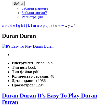
Войти
Забыли пароль?
Забыли логин?
Регистрация
a
b
c
d
e
f
g
h
i
j
k
l
m
n
o
p
q
r
s
t
u
v
w
x
y
z
#
Duran Duran
Инструмент:
Piano Solo
Тип нот:
book
Тип файла:
pdf
Количество страниц:
48
Дата издания:
1986
Просмотров:
1294
Duran Duran
It's Easy To Play Duran
Duran