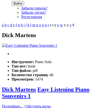
Войти
Забыли пароль?
Забыли логин?
Регистрация
a
b
c
d
e
f
g
h
i
j
k
l
m
n
o
p
q
r
s
t
u
v
w
x
y
z
#
Dick Martens
Инструмент:
Piano Solo
Тип нот:
book
Тип файла:
pdf
Количество страниц:
46
Просмотров:
1474
Dick Martens
Easy Listening Piano
Souvenirs 1
Подробнее...
|
Обсудить ноты