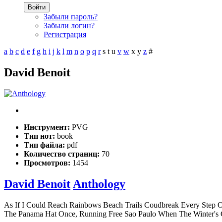
Войти
Забыли пароль?
Забыли логин?
Регистрация
a
b
c
d
e
f
g
h
i
j
k
l
m
n
o
p
q
r
s
t
u
v
w
x
y
z
#
David Benoit
Инструмент:
PVG
Тип нот:
book
Тип файла:
pdf
Количество страниц:
70
Просмотров:
1454
David Benoit
Anthology
As If I Could Reach Rainbows Beach Trails Coudbreak Every Step
The Panama Hat Once, Running Free Sao Paulo When The Winter's 