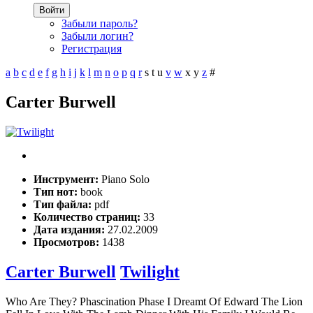
Войти
Забыли пароль?
Забыли логин?
Регистрация
a
b
c
d
e
f
g
h
i
j
k
l
m
n
o
p
q
r
s
t
u
v
w
x
y
z
#
Carter Burwell
Инструмент:
Piano Solo
Тип нот:
book
Тип файла:
pdf
Количество страниц:
33
Дата издания:
27.02.2009
Просмотров:
1438
Carter Burwell
Twilight
Who Are They? Phascination Phase I Dreamt Of Edward The Lion