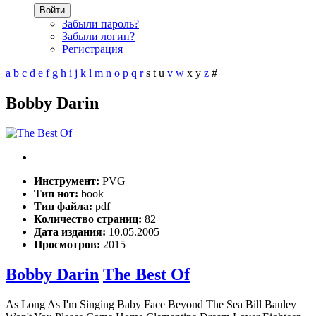
Войти
Забыли пароль?
Забыли логин?
Регистрация
a
b
c
d
e
f
g
h
i
j
k
l
m
n
o
p
q
r
s
t
u
v
w
x
y
z
#
Bobby Darin
Инструмент:
PVG
Тип нот:
book
Тип файла:
pdf
Количество страниц:
82
Дата издания:
10.05.2005
Просмотров:
2015
Bobby Darin
The Best Of
As Long As I'm Singing Baby Face Beyond The Sea Bill Bauley