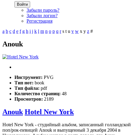
Войти
Забыли пароль?
Забыли логин?
Регистрация
a
b
c
d
e
f
g
h
i
j
k
l
m
n
o
p
q
r
s
t
u
v
w
x
y
z
#
Anouk
Инструмент:
PVG
Тип нот:
book
Тип файла:
pdf
Количество страниц:
48
Просмотров:
2189
Anouk
Hotel New York
Hotel New York - студийный альбом, записанный голландской
поп/рок-певицей Anouk и выпущенный 3 декабря 2004 в