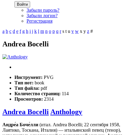
Войти
Забыли пароль?
Забыли логин?
Регистрация
a
b
c
d
e
f
g
h
i
j
k
l
m
n
o
p
q
r
s
t
u
v
w
x
y
z
#
Andrea Bocelli
Инструмент:
PVG
Тип нот:
book
Тип файла:
pdf
Количество страниц:
114
Просмотров:
2314
Andrea Bocelli
Anthology
Андре́а Боче́лли
(итал. Andrea Bocelli; 22 сентября 1958,
Лаятико, Тоскана, Италия) — итальянский певец (тенор),