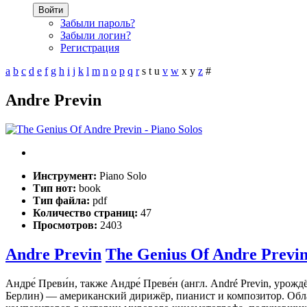
Войти
Забыли пароль?
Забыли логин?
Регистрация
a
b
c
d
e
f
g
h
i
j
k
l
m
n
o
p
q
r
s
t
u
v
w
x
y
z
#
Andre Previn
Инструмент:
Piano Solo
Тип нот:
book
Тип файла:
pdf
Количество страниц:
47
Просмотров:
2403
Andre Previn
The Genius Of Andre Previn 
Андре́ Преви́н, также Андре́ Преве́н (англ. André Previn, уро
Берлин) — американский дирижёр, пианист и композитор. Обл