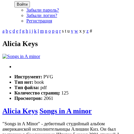
Войти
Забыли пароль?
Забыли логин?
Регистрация
a
b
c
d
e
f
g
h
i
j
k
l
m
n
o
p
q
r
s
t
u
v
w
x
y
z
#
Alicia Keys
Инструмент:
PVG
Тип нот:
book
Тип файла:
pdf
Количество страниц:
125
Просмотров:
2061
Alicia Keys
Songs in A minor
"Songs in A Minor" - дебютный студийный альбом
американской исполнительницы Алишии Киз. Он был