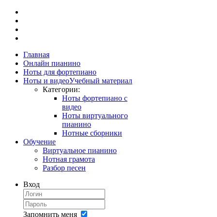
Главная
Онлайн пианино
Ноты для фортепиано
Ноты и видео
Учебный материал
Категории:
Ноты фортепиано с
видео
Ноты виртуального
пианино
Нотные сборники
Обучение
Виртуальное пианино
Нотная грамота
Разбор песен
Вход
Запомнить меня