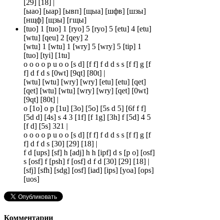
[29] [18] |
[ыао] [ыар] [ывп] [щыа] [шфв] [шзы]
[нщф] [щзы] [гщы]
[tuo] 1 [tuo] 1 [ryo] 5 [ryo] 5 [etu] 4 [etu]
[wtu] [qeu] 2 [qey] 2
[wtu] 1 [wtu] 1 [wry] 5 [wry] 5 [tip] 1
[tuo] [tyi] [1tu]
o o o o p u o o [s d] [f f] f d d s s [f f] g [f
f] d f d s [0wt] [9qt] [80t] |
[wtu] [wtu] [wry] [wry] [etu] [etu] [qet]
[qet] [wtu] [wtu] [wry] [wry] [qet] [0wt]
[9qt] [80t] |
o [1o] o p [1u] [3o] [5o] [5s d 5] [6f f f]
[5d d] [4s] s 4 3 [1f] [f 1g] [3h] f [5d] 4 5
[f d] [5s] 321 |
o o o o p u o o [s d] [f f] f d d s s [f f] g [f
f] d f d s [30] [29] [18] |
f d [ups] [sf] h [adj] h h [ipf] d s [p o] [osf]
s [osf] f [psh] f [osf] d f d [30] [29] [18] |
[sfj] [sfh] [sdg] [osf] [iad] [ips] [yoa] [ops]
[uos]
Комментарии