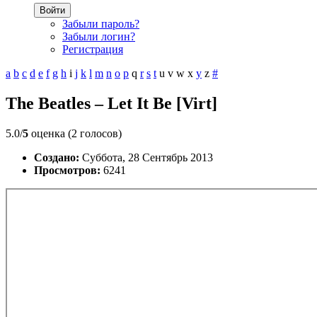
Войти
Забыли пароль?
Забыли логин?
Регистрация
a
b
c
d
e
f
g
h
i
j
k
l
m
n
o
p
q
r
s
t
u
v
w
x
y
z
#
The Beatles – Let It Be [Virt]
5.0/
5
оценка (2 голосов)
Создано:
Суббота, 28 Сентябрь 2013
Просмотров:
6241