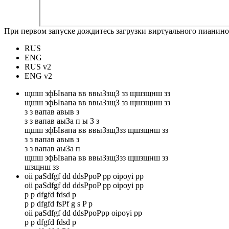
При первом запуске дождитесь загрузки виртуального пианино
RUS
ENG
RUS v2
ENG v2
щшш зфЫвапа вв ввыЗзщЗ зз щшзщнш зз
щшш зфЫвапа вв ввыЗзщЗ зз щшзщнш зз
з з вапав авыв з
з з вапав аыЗа п ы З з
щшш зфЫвапа вв ввыЗзщЗзз щшзщнш зз
з з вапав авыв з
з з вапав аыЗа п
щшш зфЫвапа вв ввыЗзщЗзз щшзщнш зз
шзщнш зз
oii paSdfgf dd ddsPpoP pp oipoyi pp
oii paSdfgf dd ddsPpoP pp oipoyi pp
p p dfgfd fdsd p
p p dfgfd fsPf g s P p
oii paSdfgf dd ddsPpoPpp oipoyi pp
p p dfgfd fdsd p