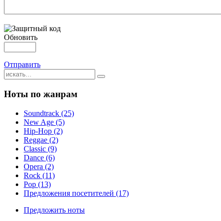
Обновить
Отправить
Ноты по жанрам
Soundtrack (25)
New Age (5)
Hip-Hop (2)
Reggae (2)
Classic (9)
Dance (6)
Opera (2)
Rock (11)
Pop (13)
Предложения посетителей (17)
Предложить ноты