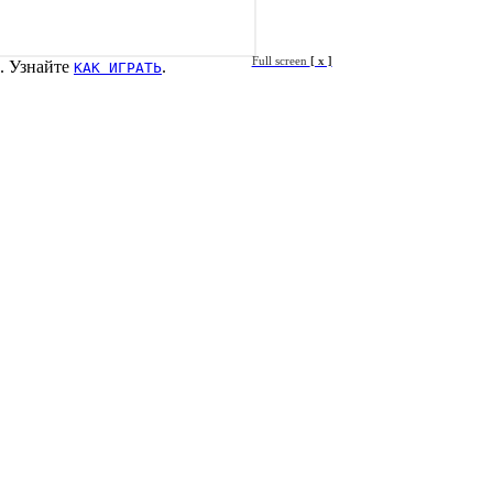
Full screen
[ x ]
. Узнайте
.
КАК ИГРАТЬ