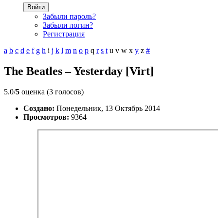
Войти
Забыли пароль?
Забыли логин?
Регистрация
a
b
c
d
e
f
g
h
i
j
k
l
m
n
o
p
q
r
s
t
u
v
w
x
y
z
#
The Beatles – Yesterday [Virt]
5.0/
5
оценка (3 голосов)
Создано:
Понедельник, 13 Октябрь 2014
Просмотров:
9364