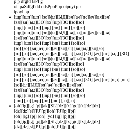
p p dfgfd fsPf g
oii paSdfgf dd ddsPpoPpp oipoyi pp
ipoyi pp
[щр][шп][шп] [зо][фл][ЫД][вя][ач][пс][ач][вя][вя]
[вя][вя][ыд][ЗО][зо][щр][ЗО][зо][зо]
[щр] [шп] [зо] [щр] [нв] [шп] [зо][зо]
[щр][шп][шп] [зо][фл][ЫД][вя][ач][пс][ач][вя][вя]
[вя][вя][ыд][ЗО][зо][щр][ЗО][зо][зо]
[щр] [шп] [зо] [щр] [нв] [шп] [зо][зо]
[зо] [зо] [вя][ач][пс][ач][вя][ач] [вя][ыд][вя][зо]
[зо] [зо] [вя][ач][пс][ач][вя][ач] [ыд] [ЗО] [ач] [пс] [ыд] [ЗО] 
[щр][шп][шп] [зо][фл][ЫД][вя][ач][пс][ач][вя][вя]
[вя][вя][ыд][ЗО][зо][щр][ЗО][зо][зо]
[щр] [шп] [зо] [щр] [нв] [шп] [зо][зо]
[зо] [зо] [вя][ач][пс][ач][вя][ач] [вя][ыд][вя][зо]
[зо] [зо] [вя][ач][пс][ач][вя][ач] [ыд] [ЗО] [ач] [пс] [щр] [шп
[зо][фл][ЫД][вя][ач][пс][ач][вя][вя]
[вя][вя][ыд][ЗО][зо][щр][ЗО][зо][зо]
[щр] [шп] [зо] [щр] [нв] [шп] [зо][зо]
[шп] [зо] [щр] [нв] [шп] [зо][зо]
[oh][ig][ig] [pj][ak][SL][dz][fx][gc][fx][dz][dz]
[dz][dz][sl][PJ][pj][oh][PJ][pj][pj]
[oh] [ig] [pj] [oh] [yd] [ig] [pj][pj]
[oh][ig][ig] [pj][ak][SL][dz][fx][gc][fx][dz][dz]
[dz][dz][sl][PJ][pj][oh][PJ][pj][pj]