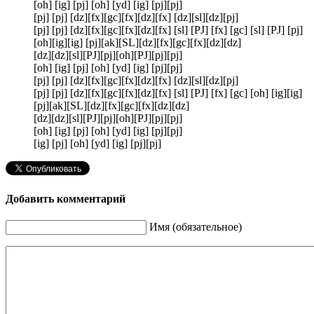
[oh] [ig] [pj] [oh] [yd] [ig] [pj][pj]
[pj] [pj] [dz][fx][gc][fx][dz][fx] [dz][sl][dz][pj]
[pj] [pj] [dz][fx][gc][fx][dz][fx] [sl] [PJ] [fx] [gc] [sl] [PJ] [pj]
[oh][ig][ig] [pj][ak][SL][dz][fx][gc][fx][dz][dz]
[dz][dz][sl][PJ][pj][oh][PJ][pj][pj]
[oh] [ig] [pj] [oh] [yd] [ig] [pj][pj]
[pj] [pj] [dz][fx][gc][fx][dz][fx] [dz][sl][dz][pj]
[pj] [pj] [dz][fx][gc][fx][dz][fx] [sl] [PJ] [fx] [gc] [oh] [ig][ig]
[pj][ak][SL][dz][fx][gc][fx][dz][dz]
[dz][dz][sl][PJ][pj][oh][PJ][pj][pj]
[oh] [ig] [pj] [oh] [yd] [ig] [pj][pj]
[ig] [pj] [oh] [yd] [ig] [pj][pj]
Добавить комментарий
Имя (обязательное)