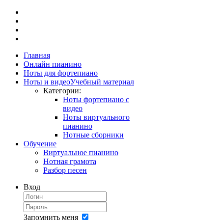
Главная
Онлайн пианино
Ноты для фортепиано
Ноты и видео
Учебный материал
Категории:
Ноты фортепиано с
видео
Ноты виртуального
пианино
Нотные сборники
Обучение
Виртуальное пианино
Нотная грамота
Разбор песен
Вход
Запомнить меня