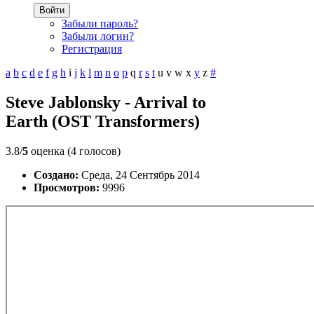
Войти
Забыли пароль?
Забыли логин?
Регистрация
a
b
c
d
e
f
g
h
i
j
k
l
m
n
o
p
q
r
s
t
u
v
w
x
y
z
#
Steve Jablonsky - Arrival to
Earth (OST Transformers)
3.8/
5
оценка (4 голосов)
Создано:
Среда, 24 Сентябрь 2014
Просмотров:
9996