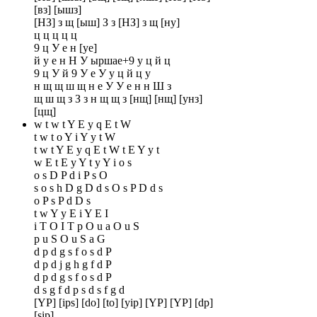
[вз] [ышз]
[НЗ] з щ [ыш] З з [НЗ] з щ [ну]
ц ц ц ц ц
9 ц У е н [уе]
й у е н Н У ыршае+9 у ц й ц
9 ц У й 9 У е У у ц й ц у
н щ щ ш щ н е У У е н н Ш з
щ ш щ з З з н щ щ з [нщ] [нщ] [унз]
[цщ]
w t w t Y E y q E t W
t w t o Y i Y y t W
t w t Y E y q E t W t E Y y t
w E t E y Y t y Y i o s
o s D P d i P s O
s o s h D g D d s O s P D d s
o P s P d D s
t w Y y E i Y E I
i T O I T p O u a O u S
p u S O u S a G
d p d g s f o s d P
d p d j g h g f d P
d p d g s f o s d P
d s g f d p s d s f g d
[YP] [ips] [do] [to] [yip] [YP] [YP] [dp]
[sip]