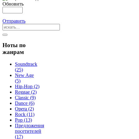
Обновить
Отправить
Ноты по
жанрам
Soundtrack
(25)
New Age
(5)
Hip-Hop (2)
Reggae (2)
Classic (9)
Dance (6)
Opera (2)
Rock (11)
Pop (13)
Предложения
посетителей
(17)