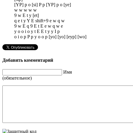
[YP] p o [si] P p [YP] p o [ye]
w w w w w
9 w E t y [et]
q e t y Y E shift+9 e w q w
9 w E q 9 E t E e w q w e
y o o i o y t E E t y y I p
o i o p P p y o o p [yo] [yo] [eyp] [wo]
Добавить комментарий
Имя
(обязательное)