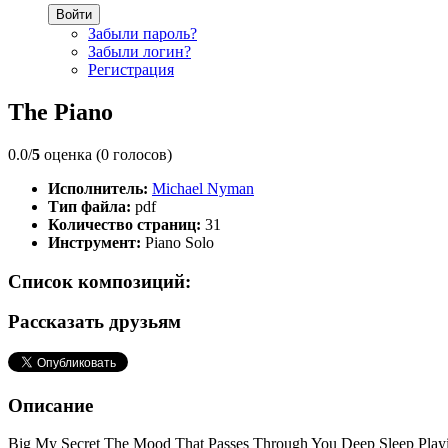
Войти
Забыли пароль?
Забыли логин?
Регистрация
The Piano
0.0/
5
оценка (0 голосов)
Исполнитель:
Michael Nyman
Тип файла:
pdf
Количество страниц:
31
Инструмент:
Piano Solo
Список композиций:
Рассказать друзьям
Описание
Big My Secret The Mood That Passes Through You Deep Sleep Playing