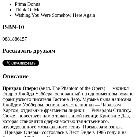
Prima Donna
Think Of Me
Wishing You Were Somehow Here Again
ISBN-10
0881886157
Рассказать друзьям
Описание
Призрак Оперы
(англ. The Phantom of the Opera) — мюзикл
Эндрю Ллойда Уэббера, основанный на одноименном романе
французского писателя Гастона Леру. Музыка была написана
Ллойдом Уэббером, основная часть лирики — Чарльзом
Хартом, отдельные фрагменты лирики — Ричардом Стилгоу.
Сюжет повествует нам о талантливой певице Кристине Даэ,
которая становится одержимостью таинственного,
изуродованного музыкального гения. Премьера мюзикла
«Призрак Оперы» состоялась в Вест-Энде в 1986 году и на