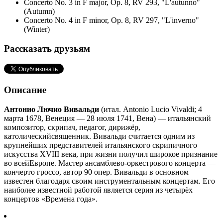
Concerto No. 3 in F major, Op. 8, RV 293, "L'autunno"
(Autumn)
Concerto No. 4 in F minor, Op. 8, RV 297, "L'inverno"
(Winter)
Рассказать друзьям
Описание
Антонио Лючио Вивальди
(итал. Antonio Lucio Vivaldi; 4
марта 1678, Венеция — 28 июля 1741, Вена) — итальянский
композитор, скрипач, педагог, дирижёр,
католическийсвященник. Вивальди считается одним из
крупнейших представителей итальянского скрипичного
искусства XVIII века, при жизни получил широкое признание
во всейЕвропе. Мастер ансамблево-оркестрового концерта —
кончерто гроссо, автор 90 опер. Вивальди в основном
известен благодаря своим инструментальным концертам. Его
наиболее известной работой является серия из четырёх
концертов «Времена года».