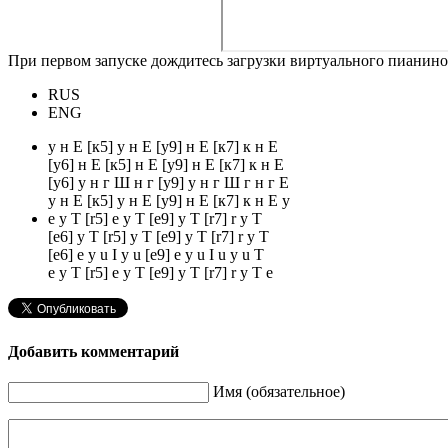
При первом запуске дождитесь загрузки виртуального пианино
RUS
ENG
у н Е [к5] у н Е [у9] н Е [к7] к н Е
[у6] н Е [к5] н Е [у9] н Е [к7] к н Е
[у6] у н г Ш н г [у9] у н г Ш г н г Е
у н Е [к5] у н Е [у9] н Е [к7] к н Е у
e y T [r5] e y T [e9] y T [r7] r y T
[e6] y T [r5] y T [e9] y T [r7] r y T
[e6] e y u I y u [e9] e y u I u y u T
e y T [r5] e y T [e9] y T [r7] r y T e
Добавить комментарий
Имя (обязательное)