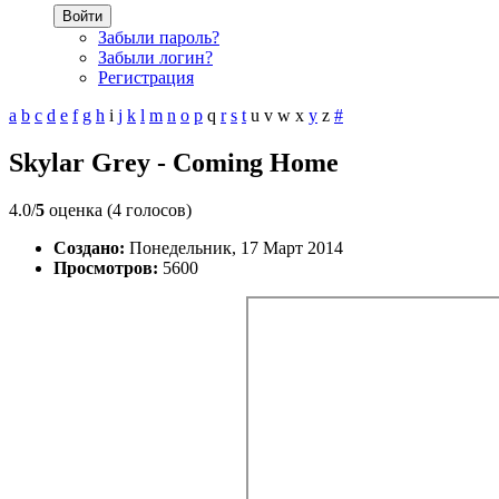
Войти
Забыли пароль?
Забыли логин?
Регистрация
a
b
c
d
e
f
g
h
i
j
k
l
m
n
o
p
q
r
s
t
u
v
w
x
y
z
#
Skylar Grey - Coming Home
4.0/
5
оценка (4 голосов)
Создано:
Понедельник, 17 Март 2014
Просмотров:
5600