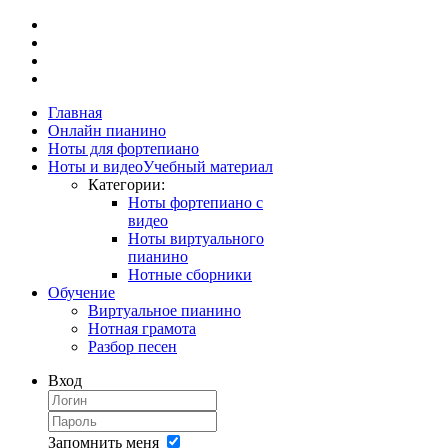
Главная
Онлайн пианино
Ноты для фортепиано
Ноты и видео
Учебный материал
Категории:
Ноты фортепиано с
видео
Ноты виртуального
пианино
Нотные сборники
Обучение
Виртуальное пианино
Нотная грамота
Разбор песен
Вход
Запомнить меня