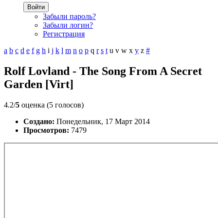
Войти
Забыли пароль?
Забыли логин?
Регистрация
a
b
c
d
e
f
g
h
i
j
k
l
m
n
o
p
q
r
s
t
u
v
w
x
y
z
#
Rolf Lovland - The Song From A Secret
Garden [Virt]
4.2/
5
оценка (5 голосов)
Создано:
Понедельник, 17 Март 2014
Просмотров:
7479