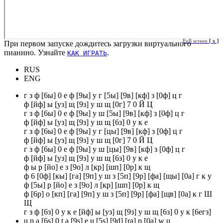
Full screen
[ x ]
При первом запуске дождитесь загрузки виртуального
пианино. Узнайте
.
КАК ИГРАТЬ
RUS
ENG
г з ф [6ы] 0 е ф [9ы] у г [5ы] [9в] [кф] з [0ф] ц г
ф [йф] ы [уз] щ [9з] у ш щ [0г] 7 0 Й Ц
г з ф [6ы] 0 е ф [9ы] у ш [5ы] [9в] [кф] з [0ф] ц г
ф [йф] ы [уз] щ [9з] у ш щ [6з] 0 у к е
г з ф [6ы] 0 е ф [9ы] у г [цы] [9в] [кф] з [0ф] ц г
ф [йф] ы [уз] щ [9з] у ш щ [0г] 7 0 Й Ц
г з ф [6ы] 0 е ф [9ы] у ш [цы] [9в] [кф] з [0ф] ц г
ф [йф] ы [уз] щ [9з] у ш щ [6з] 0 у к е
ф ы р [йо] е з [9о] л [кр] [шп] [0р] к щ
ф 6 [0ф] [кы] [га] [9п] у ш з [5п] [9р] [фа] [щы] [0а] г к у
ф [5ы] р [йо] е з [9о] л [кр] [шп] [0р] к щ
ф [6р] о [кп] [га] [9п] у ш з [5п] [9р] [фа] [щв] [0а] к г Ш
Щ
г з ф [6з] 0 у к е [йф] ы [уз] щ [9з] у ш щ [6з] 0 у к [6егз]
u p a [6s] 0 t a [9s] e u [5s] [9d] [ra] p [0a] w u