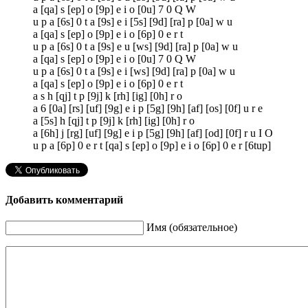
a [qa] s [ep] o [9p] e i o [0u] 7 0 Q W
u p a [6s] 0 t a [9s] e i [5s] [9d] [ra] p [0a] w u
a [qa] s [ep] o [9p] e i o [6p] 0 e r t
u p a [6s] 0 t a [9s] e u [ws] [9d] [ra] p [0a] w u
a [qa] s [ep] o [9p] e i o [0u] 7 0 Q W
u p a [6s] 0 t a [9s] e i [ws] [9d] [ra] p [0a] w u
a [qa] s [ep] o [9p] e i o [6p] 0 e r t
a s h [qj] t p [9j] k [rh] [ig] [0h] r o
a 6 [0a] [rs] [uf] [9g] e i p [5g] [9h] [af] [os] [0f] u r e
a [5s] h [qj] t p [9j] k [rh] [ig] [0h] r o
a [6h] j [rg] [uf] [9g] e i p [5g] [9h] [af] [od] [0f] r u I O
u p a [6p] 0 e r t [qa] s [ep] o [9p] e i o [6p] 0 e r [6tup]
Добавить комментарий
Имя (обязательное)