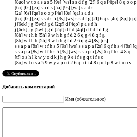
[8uo] w t o a s a s 5 [9s] [ws] s s d f g [2f] 6 q s [4ips] 8 q o o p
[6a] [0s] [ea] s a d s [5a] [9s] [wa] s a d s
[2a] [6s] [qa] s o o p [4a] [8s] [qa] s a d s
[6a] [0s] [ea] s s d s 5 [9s] [ws] s s d f g [2f] 6 q s [4o] [8p] [qa]
j [6ek] j g [5wh] g d [2qf] d [4qo] p a s d h
j [6ek] j g [5wh] g d [2qf] d f d [4qf] d f d f d f g
[8h] w t h h [5h] 9 w h h g f d 2 6 q g 4 8 q f g
[8h] w t h h [5h] 9 w h h g f d 2 6 q g 4 [8s] [qs]
s s a p a [8s] w t f h s 5 [9s] [ws] s s a p a [2s] 6 q f h s 4 [8s] [q
s s a p a [8s] w t f h s 5 [9s] [ws] s s a p a [2s] 6 q f h s 4 8 q
[tf] o s h l k w y o d k j h g 9 e i f s g q t i f s o
[8u] w t o s a 5 9 w y a p o i 2 6 q u t i 4 8 q u t p 8 w t u o s
Добавить комментарий
Имя (обязательное)