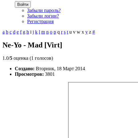
Войти
Забыли пароль?
Забыли логин?
Регистрация
a
b
c
d
e
f
g
h
i
j
k
l
m
n
o
p
q
r
s
t
u
v
w
x
y
z
#
Ne-Yo - Mad [Virt]
1.0/
5
оценка (1 голосов)
Создано:
Вторник, 18 Март 2014
Просмотров:
3801