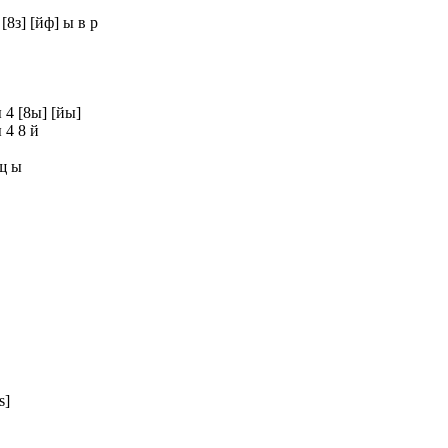
[8з] [йф] ы в р
ы 4 [8ы] [йы]
 4 8 й
 щ ы
s]