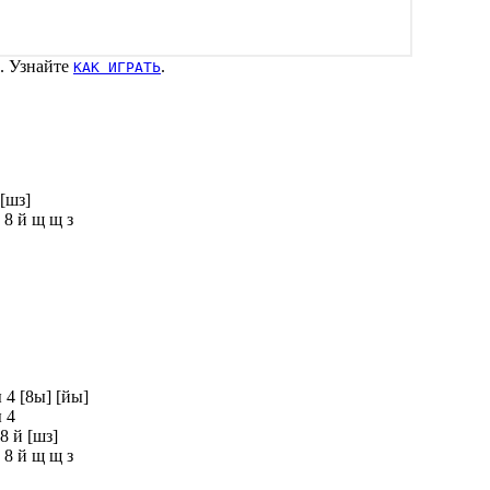
. Узнайте
.
КАК ИГРАТЬ
 [шз]
 8 й щ щ з
ы 4 [8ы] [йы]
ы 4
8 й [шз]
 8 й щ щ з