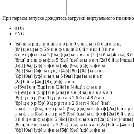
При первом запуске дождитесь загрузки виртуального пианино
RUS
ENG
[еа] щ ы р д л ц н щ в л о р п 9 у ш а ы п й е ш а ы щ
[8г] ц е щ ы ф 5 9 ц н ф з щ ш 2 6 й г е ш 4 8 й г е
8 ц е щ ф ы ф ы 5 [9ы] [цы] ы ы в а п [2а] 6 й ы [4шзы] 8 й
[8гщ] ц е щ ф ы ф ы 5 [9ы] [цы] ы ы в а п [2а] 6 й ы [4шзы]
[6ф] [0ы] [уф] ы ф в ы [5ф] [9ы] [цф] ы ф в ы
[2ф] [6ы] [йф] ы щ щ з [4ф] [8ы] [йф] ы ф в ы
[6ф] [0ы] [уф] ы ы в ы 5 [9ы] [цы] ы ы в а п
[2а] 6 й ы [4щ] [8з] [йф] ы в р
о [6ул] о п [5цр] п в [2йа] в [4йщ] з ф ы в р
о [6ул] о п [5цр] п в [2йа] в а в [4йа] в а в а в а п
[8р] ц е р р [5р] 9 ц р р п а в 2 6 й п 4 8 й а п
[8р] ц е р р [5р] 9 ц р р п а в 2 6 й п 4 [8ы] [йы]
ы ы ф з ф [8ы] ц е а р ы 5 [9ы] [цы] ы ы ф з ф [2ы] 6 й а р 
ы ы ф з ф [8ы] ц е а р ы 5 [9ы] [цы] ы ы ф з ф [2ы] 6 й а р 
8 й 8 ц е щ ф ы ф ы 5 [9ы] [цы] ы ы в а п [2а] 6 й ы [4шзы] 
[8гщ] ц е щ ф ы ф ы 5 [9ы] [цы] ы ы в а п [2а] 6 й ы [4шзы]
[6ф] [0ы] [уф] ы ф в ы [5ф] [9ы] [цф] ы ф в ы