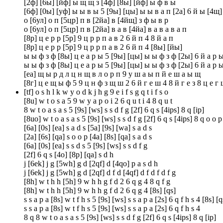
[2ф] [6ы] [йф] ы щ щ з [4ф] [8ы] [йф] ы ф в ы
[6ф] [0ы] [уф] ы ы в ы 5 [9ы] [цы] ы ы в а п [2а] 6 й ы [4щ] 
о [6ул] о п [5цр] п в [2йа] в [4йщ] з ф ы в р
о [6ул] о п [5цр] п в [2йа] в а в [4йа] в а в а в а п
[8р] ц е р р [5р] 9 ц р р п а в 2 6 й п 4 8 й а п
[8р] ц е р р [5р] 9 ц р р п а в 2 6 й п 4 [8ы] [йы]
ы ы ф з ф [8ы] ц е а р ы 5 [9ы] [цы] ы ы ф з ф [2ы] 6 й а р 
ы ы ф з ф [8ы] ц е а р ы 5 [9ы] [цы] ы ы ф з ф [2ы] 6 й а р ы
[еа] щ ы р д л ц н щ в л о р п 9 у ш а ы п й е ш а ы щ
[8г] ц е щ ы ф 5 9 ц н ф з щ ш 2 6 й г е ш 4 8 й г е з 8 ц е г
[tf] o s h l k w y o d k j h g 9 e i f s g q t i f s o
[8u] w t o s a 5 9 w y a p o i 2 6 q u t i 4 8 q u t
8 w t o a s a s 5 [9s] [ws] s s d f g [2f] 6 q s [4ips] 8 q [ip]
[8uo] w t o a s a s 5 [9s] [ws] s s d f g [2f] 6 q s [4ips] 8 q o o p
[6a] [0s] [ea] s a d s [5a] [9s] [wa] s a d s
[2a] [6s] [qa] s o o p [4a] [8s] [qa] s a d s
[6a] [0s] [ea] s s d s 5 [9s] [ws] s s d f g
[2f] 6 q s [4o] [8p] [qa] s d h
j [6ek] j g [5wh] g d [2qf] d [4qo] p a s d h
j [6ek] j g [5wh] g d [2qf] d f d [4qf] d f d f d f g
[8h] w t h h [5h] 9 w h h g f d 2 6 q g 4 8 q f g
[8h] w t h h [5h] 9 w h h g f d 2 6 q g 4 [8s] [qs]
s s a p a [8s] w t f h s 5 [9s] [ws] s s a p a [2s] 6 q f h s 4 [8s] [q
s s a p a [8s] w t f h s 5 [9s] [ws] s s a p a [2s] 6 q f h s 4
8 q 8 w t o a s a s 5 [9s] [ws] s s d f g [2f] 6 q s [4ips] 8 q [ip]