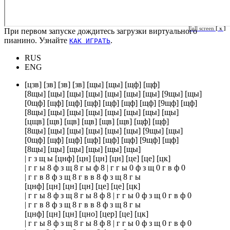
Full screen
[ x ]
При первом запуске дождитесь загрузки виртуального
пианино. Узнайте
.
КАК ИГРАТЬ
RUS
ENG
[цзв] [зв] [зв] [зв] [щы] [щы] [щф] [щф]
[8щы] [щы] [щы] [щы] [щы] [щы] [щы] [9щы] [щы]
[0щф] [щф] [щф] [щф] [щф] [щф] [щф] [9щф] [щф]
[8щы] [щы] [щы] [щы] [щы] [щы] [щы] [щы]
[цщв] [щв] [щв] [щв] [щв] [щв] [щф] [щф]
[8щы] [щы] [щы] [щы] [щы] [щы] [9щы] [щы]
[0щф] [щф] [щф] [щф] [щф] [щф] [9щф] [щф]
[8щы] [щы] [щы] [щы] [щы] [щы]
| г з щ ы [цнф] [цн] [цн] [цн] [це] [це] [цк]
| г г ы 8 ф з щ 8 г ы ф 8 | г г ы 0 ф з щ 0 г в ф 0
| г г в 8 ф з щ 8 г в в 8 ф з щ 8 г ы
[цнф] [цн] [цн] [цн] [це] [це] [цк]
| г г ы 8 ф з щ 8 г ы 8 ф 8 | г г ы 0 ф з щ 0 г в ф 0
| г г в 8 ф з щ 8 г в в 8 ф з щ 8 г ы
[цнф] [цн] [цн] [цно] [цер] [це] [цк]
| г г ы 8 ф з щ 8 г ы 8 ф 8 | г г ы 0 ф з щ 0 г в ф 0