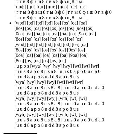
| г г в 8 ф з щ 8 г в в 8 ф з щ 8 г ы
[цнф] [цн] [цн] [цно] [цер] [це] [цк]
| г г ы 8 ф з щ 8 г ы 8 ф 8 | г г ы 0 ф з щ 0 г в ф 0
| г г в 8 ф з щ 8 г в в 8 ф з щ 8 г ы
[wpd] [pd] [pd] [pd] [os] [os] [oa] [oa]
[8os] [os] [os] [os] [os] [os] [os] [9os] [os]
[0oa] [oa] [oa] [oa] [oa] [oa] [oa] [9oa] [oa]
[8os] [os] [os] [os] [os] [os] [os] [os]
[wod] [od] [od] [od] [od] [od] [oa] [oa]
[8os] [os] [os] [os] [os] [os] [9os] [os]
[0oa] [oa] [oa] [oa] [oa] [oa] [9oa] [oa]
[8os] [os] [os] [os] [os] [os]
| u p o s [wya] [wy] [wy] [wy] [wt] [wt] [wr]
| u u s 8 a p o 8 u s a 8 | u u s 0 a p o 0 u d a 0
| u u d 8 a p o 8 u d d 8 a p o 8 u s
[wya] [wy] [wy] [wy] [wt] [wt] [wr]
| u u s 8 a p o 8 u s 8 a 8 | u u s 0 a p o 0 u d a 0
| u u d 8 a p o 8 u d d 8 a p o 8 u s
[wya] [wy] [wy] [wyj] [wth] [wt] [wr]
| u u s 8 a p o 8 u s 8 a 8 | u u s 0 a p o 0 u d a 0
| u u d 8 a p o 8 u d d 8 a p o 8 u s
[wya] [wy] [wy] [wyj] [wth] [wt] [wr]
| u u s 8 a p o 8 u s 8 a 8 | u u s 0 a p o 0 u d a 0
| u u d 8 a p o 8 u d d 8 a p o 8 u s