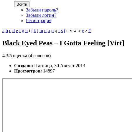
Войти
Забыли пароль?
Забыли логин?
Регистрация
a
b
c
d
e
f
g
h
i
j
k
l
m
n
o
p
q
r
s
t
u
v
w
x
y
z
#
Black Eyed Peas – I Gotta Feeling [Virt]
4.3/
5
оценка (4 голосов)
Создано:
Пятница, 30 Август 2013
Просмотров:
14897