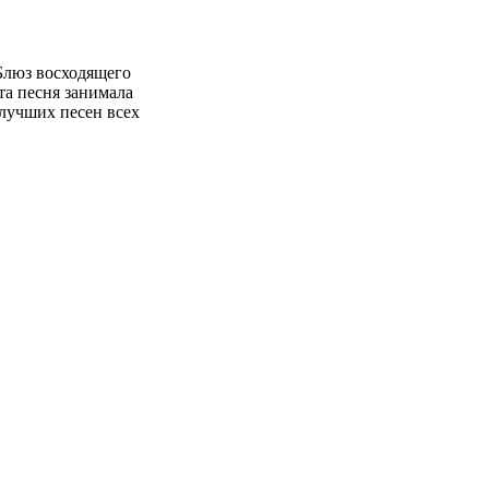
Блюз восходящего
та песня занимала
 лучших песен всех