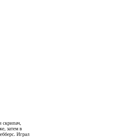
и скрипач,
е, затем в
ебберс. Играл