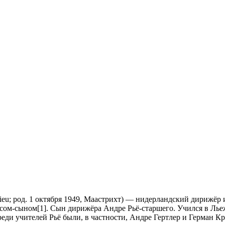
Rieu; род. 1 октября 1949, Маастрихт) — нидерландский дирижёр 
сом-сыном[1]. Сын дирижёра Андре Рьё-старшего. Учился в Льеж
реди учителей Рьё были, в частности, Андре Гертлер и Герман Кр