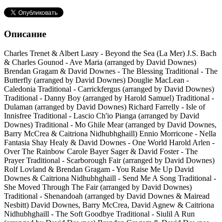
Описание
Charles Trenet & Albert Lasry - Beyond the Sea (La Mer) J.S. Bach
& Charles Gounod - Ave Maria (arranged by David Downes)
Brendan Gragam & David Downes - The Blessing Traditional - The
Butterfly (arranged by David Downes) Douglie MacLean -
Caledonia Traditional - Carrickfergus (arranged by David Downes)
Traditional - Danny Boy (arranged by Harold Samuel) Traditional -
Dulaman (arranged by David Downes) Richard Farrelly - Isle of
Innisfree Traditional - Lascio Ch'io Pianga (arranged by David
Downes) Traditional - Mo Ghile Mear (arranged by David Downes,
Barry McCrea & Caitriona Nidhubhghaill) Ennio Morricone - Nella
Fantasia Shay Healy & David Downes - One World Harold Arlen -
Over The Rainbow Carole Bayer Sager & David Foster - The
Prayer Traditional - Scarborough Fair (arranged by David Downes)
Rolf Lovland & Brendan Gragam - You Raise Me Up David
Downes & Caitriona Nidhubhghaill - Send Me A Song Traditional -
She Moved Through The Fair (arranged by David Downes)
Traditional - Shenandoah (arranged by David Downes & Mairead
Nesbitt) David Downes, Barry McCrea, David Agnew & Caitriona
Nidhubhghaill - The Soft Goodbye Traditional - Siulil A Run