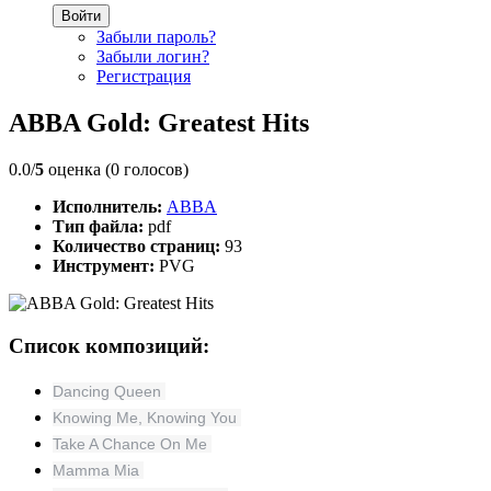
Войти
Забыли пароль?
Забыли логин?
Регистрация
ABBA Gold: Greatest Hits
0.0/
5
оценка (0 голосов)
Исполнитель:
ABBA
Тип файла:
pdf
Количество страниц:
93
Инструмент:
PVG
Список композиций:
Dancing Queen
Knowing Me, Knowing You
Take A Chance On Me
Mamma Mia