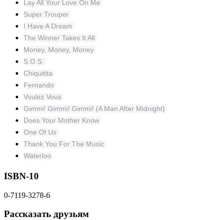
Lay All Your Love On Me
Super Trouper
I Have A Dream
The Winner Takes It All
Money, Money, Money
S.O.S.
Chiquitita
Fernando
Voulez Vous
Gimmi! Gimmi! Gimmi! (A Man After Midnight)
Does Your Mother Know
One Of Us
Thank You For The Music
Waterloo
ISBN-10
0-7119-3278-6
Рассказать друзьям